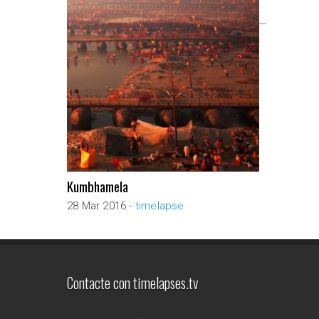
RELATED WORKS
Kumbhamela
Endeavo
28 Mar 2016 -
timelapse
25 Oct 
Contacte con timelapses.tv