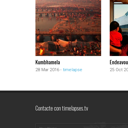
Kumbhamela
Endeavour
28 Mar 2016 -
timelapse
25 Oct 2
Contacte con timelapses.tv