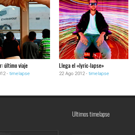
: último viaje
Llega el «lyric-lapse»
012 -
timelapse
22 Ago 2012 -
timelapse
Ultimos timelapse