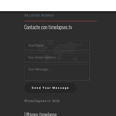
RELATED WORKS
Contacte con timelapses.tv
Send Your Message
©timelapses.tv 2018
Ultimos timelapse